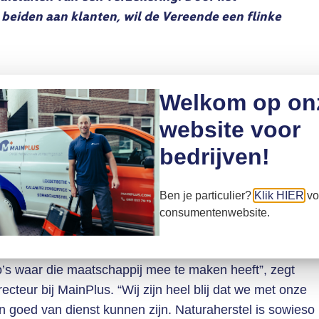
 beiden aan klanten, wil de Vereende een flinke
elpolis in aanmerking voor de dienstverlening van
Welkom op on
lt de gehele afhandeling van schades aan inboedels en
website voor
len van een herstelbedrijf en het afhandelen van de
aan zijn klanten uit te keren, kan een verzekeraar
bedrijven!
te laten herstellen. Het betalingsverkeer loopt dan
 MainPlus en niet via de klant.
Ben je particulier?
Klik HIER
vo
consumentenwebsite.
aanwezig’
enoemd, is niet alleen ontzorgend maar natuurlijk ook
o’s waar die maatschappij mee te maken heeft”, zegt
teur bij MainPlus. “Wij zijn heel blij dat we met onze
n goed van dienst kunnen zijn. Naturaherstel is sowieso