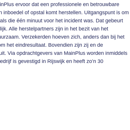
nPlus ervoor dat een professionele en betrouwbare
n inboedel of opstal komt herstellen. Uitgangspunt is om
als die één minuut voor het incident was. Dat gebeurt
k. Alle herstelpartners zijn in het bezit van het
urzaam. Verzekerden hoeven zich, anders dan bij het
 het eindresultaat. Bovendien zijn zij en de
 uit. Via opdrachtgevers van MainPlus worden inmiddels
rijf is gevestigd in Rijswijk en heeft zo’n 30
aaggeletterde mensen