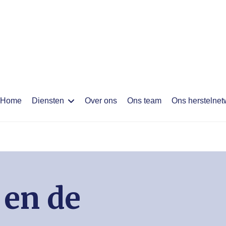
Home
Diensten
Over ons
Ons team
Ons herstelnet
 en de