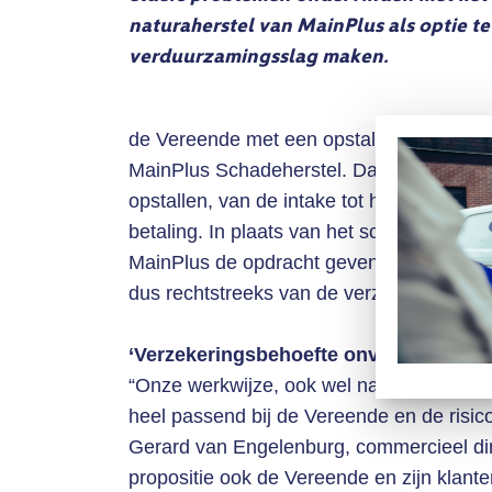
naturaherstel van MainPlus als optie te
verduurzamingsslag maken.
de Vereende met een opstal- en/of inboed
MainPlus Schadeherstel. Dat bedrijf rege
opstallen, van de intake tot het inschake
betaling. In plaats van het schadebedrag 
MainPlus de opdracht geven om de schade 
dus rechtstreeks van de verzekeraar naar
‘Verzekeringsbehoefte onverminderd 
“Onze werkwijze, ook wel naturaherstel g
heel passend bij de Vereende en de risic
Gerard van Engelenburg, commercieel direc
propositie ook de Vereende en zijn klante