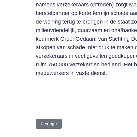
namens verzekeraars optreden) zorgt Mai
herstelpartner op korte termijn schade aa
de woning terug te brengen in de staat zo
milieuvriendelijk, duurzaam en onafhankelij
keurmerk GroenGedaan! van Stichting Du
afkopen van schade, niet druk te maken om
verzekeraars in veel gevallen goedkoper
ruim 750.000 verzekerden bediend. Het bed
medewerkers in vaste dienst.
Vorig artikel: Eerste verzekering speciaal voor l
Vorige