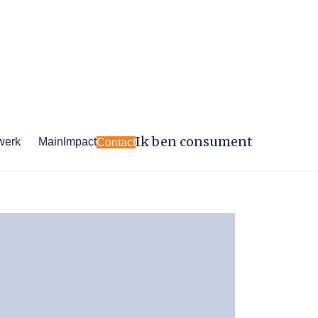
Ik ben consument
werk
MainImpact
Contact