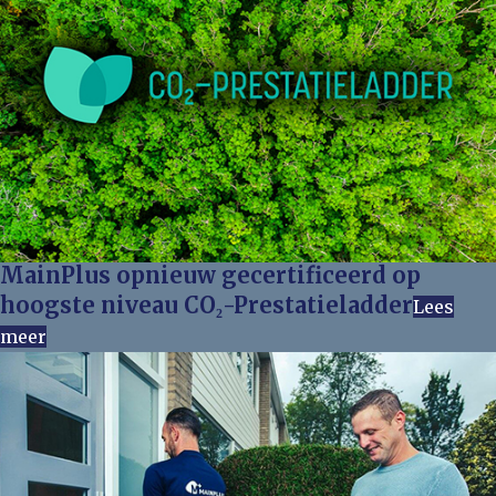
MainPlus opnieuw gecertificeerd op
hoogste niveau CO₂-Prestatieladder
Lees
meer