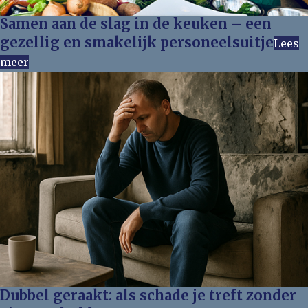
Samen aan de slag in de keuken – een
gezellig en smakelijk personeelsuitje
Lees
meer
Dubbel geraakt: als schade je treft zonder