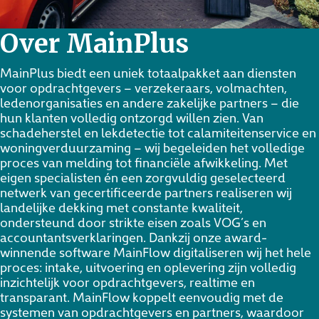
Over MainPlus
MainPlus biedt een uniek totaalpakket aan diensten
voor opdrachtgevers – verzekeraars, volmachten,
ledenorganisaties en andere zakelijke partners – die
hun klanten volledig ontzorgd willen zien. Van
schadeherstel en lekdetectie tot calamiteitenservice en
woningverduurzaming – wij begeleiden het volledige
proces van melding tot financiële afwikkeling. Met
eigen specialisten én een zorgvuldig geselecteerd
netwerk van gecertificeerde partners realiseren wij
landelijke dekking met constante kwaliteit,
ondersteund door strikte eisen zoals VOG’s en
accountantsverklaringen. Dankzij onze award-
winnende software MainFlow digitaliseren wij het hele
proces: intake, uitvoering en oplevering zijn volledig
inzichtelijk voor opdrachtgevers, realtime en
transparant. MainFlow koppelt eenvoudig met de
systemen van opdrachtgevers en partners, waardoor