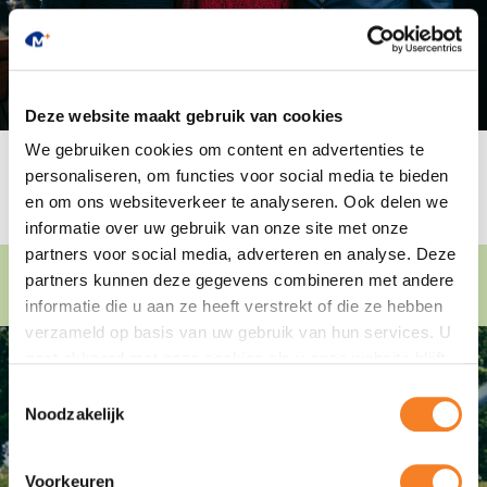
Deze website maakt gebruik van cookies
We gebruiken cookies om content en advertenties te
personaliseren, om functies voor social media te bieden
en om ons websiteverkeer te analyseren. Ook delen we
informatie over uw gebruik van onze site met onze
partners voor social media, adverteren en analyse. Deze
partners kunnen deze gegevens combineren met andere
informatie die u aan ze heeft verstrekt of die ze hebben
verzameld op basis van uw gebruik van hun services. U
gaat akkoord met onze cookies als u onze website blijft
×
gebruiken.
Toestemmingsselectie
Welkom op onze website voor
Noodzakelijk
bedrijven!
Voorkeuren