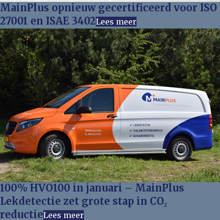
MainPlus opnieuw gecertificeerd voor ISO
27001 en ISAE 3402
Lees meer
100% HVO100 in januari – MainPlus
Lekdetectie zet grote stap in CO₂
reductie
Lees meer