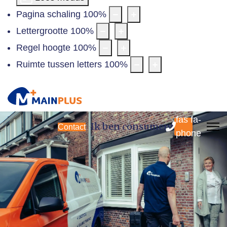
Pagina schaling
100
%
Lettergrootte
100
%
Regel hoogte
100
%
Ruimte tussen letters
100
%
fas fa-
Ik ben consument
Contact
phone