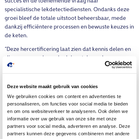
succes en de toenemende vraag naar
specialistische lekdetectiediensten. Ondanks deze
groei bleef de totale uitstoot beheersbaar, mede
dankzij efficiëntere processen en bewuste keuzes in
de keten.
“Deze hercertificering laat zien dat kennis delen en
slim samenwerken schadeherstel nog duurzamer
kan maken, en daarmee beter voor mens, milieu en
portemonnee,” zegt Roel Haitjema, Operationeel
Directeur van MainPlus. “In 2026 willen we samen
Deze website maakt gebruik van cookies
met onze ketenpartners verdere stappen zetten om
We gebruiken cookies om content en advertenties te
onze uitstoot verder te verlagen.”
personaliseren, om functies voor social media te bieden
en om ons websiteverkeer te analyseren. Ook delen we
Concrete stappen in
informatie over uw gebruik van onze site met onze
mobiliteit: HVO en
partners voor social media, adverteren en analyse. Deze
partners kunnen deze gegevens combineren met andere