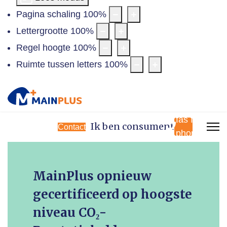
Pagina schaling
100
%
Lettergrootte
100
%
Regel hoogte
100
%
Ruimte tussen letters
100
%
fas fa-
Ik ben consument
Contact
phone
MainPlus opnieuw
gecertificeerd op hoogste
niveau CO₂-