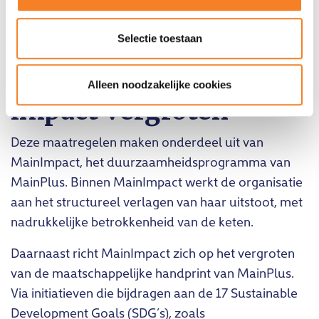
levert directe, meetbare impact op.
Selectie toestaan
MainImpact: van
uitstoot verlagen naar
Alleen noodzakelijke cookies
impact vergroten
Deze maatregelen maken onderdeel uit van
MainImpact, het duurzaamheidsprogramma van
MainPlus. Binnen MainImpact werkt de organisatie
aan het structureel verlagen van haar uitstoot, met
nadrukkelijke betrokkenheid van de keten.
Daarnaast richt MainImpact zich op het vergroten
van de maatschappelijke handprint van MainPlus.
Via initiatieven die bijdragen aan de 17 Sustainable
Development Goals (SDG’s), zoals