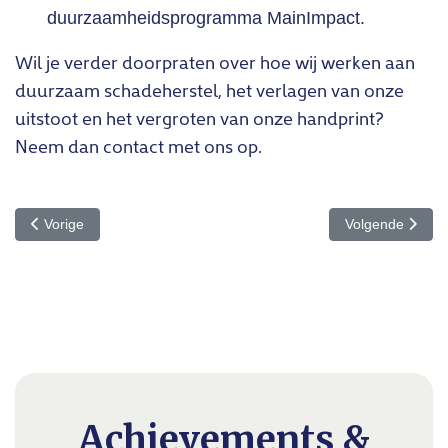
duurzaamheidsprogramma MainImpact.
Wil je verder doorpraten over hoe wij werken aan
duurzaam schadeherstel, het verlagen van onze
uitstoot en het vergroten van onze handprint?
Neem dan contact met ons op.
Vorig artikel: MainFlow – 15 jaar vooruitgang in regie en innovatie
Volgende artikel
Vorige
Volgende
Achievements &